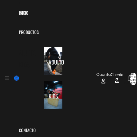
Ir directamente al contenido
INICIO
PRODUCTOS
ADULTO
ADULTO
KIDS
Cuenta
Cuenta
TOTAL 
ARTÍCUL
EN EL
CARRITO
KIDS
CONTACTO