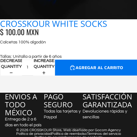
CROSSKOUR WHITE SOCKS
$ 100.00 MXN
Calcetas 100% algodón
Tallas: Unitalla a partir de 6 años
DECREASE
INCREASE
QUANTITY
QUANTITY
AGREGAR AL CARRITO
ENVIOS A
PAGO
SATISFACCIÓN
TODO
SEGURO
GARANTIZADA
MÉXICO
Todas las tarjetas y
Devoluciones rápidas y
Paypal
sencillas
Entrega de 2 a 6
días en todo el país
© 2026
CROSSKOUR Store
,
Web diseñada por Gocom Agency
Política de privacidad
Política de reembolso
Términos del servicio